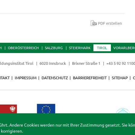
PDF erstellen
H
OBERÖSTERREICH
SALZBURG
STEIERMARK
TIROL
VORARLBER
ldungsinstitut Tirol
6020 Innsbruck
Brixner Straße 1
+43 5 92 92 110
TAKT
IMPRESSUM
DATENSCHUTZ
BARRIEREFREIHEIT
SITEMAP
ührt. Andere Cookies werden nur mit Ihrer Zustimmung gesetzt. Sie kö
korrigieren.