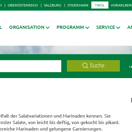
H
OBERÖSTERREICH
SALZBURG
STEIERMARK
TIROL
VORARLBER
L
ORGANISATION
PROGRAMM
SERVICE
A
Suche
14
ielfalt der Salatvariationen und Marinaden kennen. Sie
ster Salate, von leicht bis deftig, von gekocht bis pikant.
gsreiche Marinaden und gelungene Garnierungen.