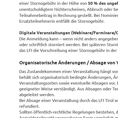
einer Stornogebühr in der Höhe von
50 % des unge
unentschuldigtem Nichterscheinen, Abbruch oder be
Teilnahmebeitrag in Rechnung gestellt. Bei Nominie
Ersatzteilnehmerin entfällt die Stornogebühr.
Digitale Veranstaltungen (Webinare/Farminare/Co
Die Anmeldung kann – wenn nicht anders angegeben –
oder schriftlich storniert werden. Bei späteren Sto
das LFI die Vorschreibung einer Stornogebühr in de
Organisatorische Änderungen / Absage von 
Das Zustandekommen einer Veranstaltung hängt von 
behält sich organisatorisch bedingte Änderungen, 
Veranstaltungsorten sowie eventuelle Absagen vor. 
geeigneter Weise verständigt. Aus Absagen oder T
abgeleitet werden.
Bei Absage einer Veranstaltung durch das LFI Tirol w
refundiert.
Sollten öffentlich-rechtliche Regelungen bestehen, 
Anmeldezeitpunkt vorgesehenen Form unmöglich mac