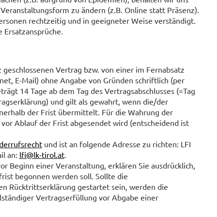
Veranstaltungsform zu ändern (z.B. Online statt Präsenz).
ersonen rechtzeitig und in geeigneter Weise verständigt.
e Ersatzansprüche.
 geschlossenen Vertrag bzw. von einer im Fernabsatz
et, E-Mail) ohne Angabe von Gründen schriftlich (per
 beträgt 14 Tage ab dem Tag des Vertragsabschlusses (=Tag
gserklärung) und gilt als gewahrt, wenn die/der
nnerhalb der Frist übermittelt. Für die Wahrung der
g vor Ablauf der Frist abgesendet wird (entscheidend ist
widerrufsrecht
und ist an folgende Adresse zu richten: LFI
il an:
lfi@lk-tirol.at
.
r Beginn einer Veranstaltung, erklären Sie ausdrücklich,
frist begonnen werden soll. Sollte die
n Rücktrittserklärung gestartet sein, werden die
llständiger Vertragserfüllung vor Abgabe einer