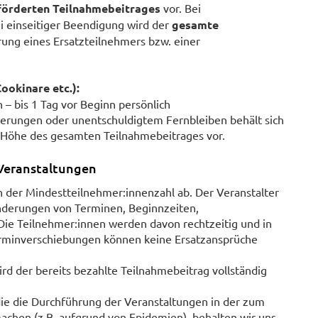
förderten Teilnahmebeitrages
vor. Bei
i einseitiger Beendigung wird der
gesamte
rung eines Ersatzteilnehmers bzw. einer
okinare etc.):
 bis 1 Tag vor Beginn persönlich
rnierungen oder unentschuldigtem Fernbleiben behält sich
r Höhe des gesamten Teilnahmebeitrages vor.
Veranstaltungen
der Mindestteilnehmer:innenzahl ab. Der Veranstalter
Änderungen von Terminen, Beginnzeiten,
Die Teilnehmer:innen werden davon rechtzeitig und in
erminverschiebungen können keine Ersatzansprüche
ird der bereits bezahlte Teilnahmebeitrag vollständig
die die Durchführung der Veranstaltungen in der zum
hen (z.B. aufgrund von Epidemien), behalten wir uns