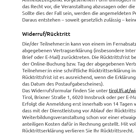
das Recht vor, die Veranstaltung abzusagen oder die 
Sollte dies der Fall sein, werden die angemeldeten P
Daraus entstehen – soweit gesetzlich zulässig – kein
Widerruf/Rücktritt
Die/der Teilnehmer:in kann von einem im Fernabsatz
abgegebenen Vertragserklärung (insbesondere Intern
Brief oder E-Mail) zurücktreten. Die Rücktrittsfrist
der Online-Buchung bzw. Tag der abgegebenen Vertra
Teilnehmer:in eine schriftliche Rücktrittserklärung i
Rücktrittsfrist ist es ausreichend, wenn die Erklärun
das Datum des Postaufgabescheines).
Das Widerrufsformular finden Sie unter
tirol.lfi.at/
Tirol, Brixner Straße 1, 6020 Innsbruck oder per E-Ma
Erfolgt die Anmeldung erst innerhalb von 14 Tagen vo
dass mit der Dienstleistung vor Ablauf der Rücktritts
Weiterbildungsveranstaltung schon vor einer etwaige
anteiligen Kosten dafür in Rechnung gestellt. Mit vo
Rücktrittserklärung verlieren Sie Ihr Rücktrittsrecht.