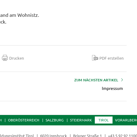
stand am Wohnistz.
ck.
Drucken
PDF erstellen
ZUM NÄCHSTEN ARTIKEL
Impressum
H
OBERÖSTERREICH
SALZBURG
STEIERMARK
TIROL
VORARLBER
ldungsinstitut Tirol
6020 Innsbruck
Brixner Straße 1
+43 5 92 92 110