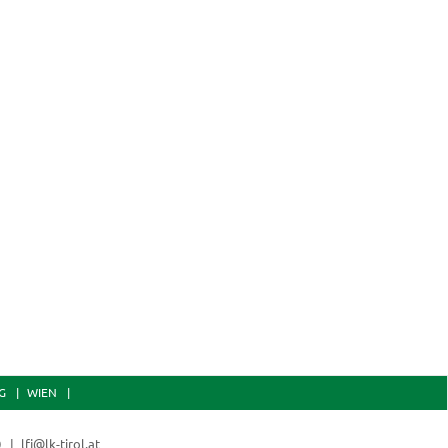
G
WIEN
0
lfi@lk-tirol.at