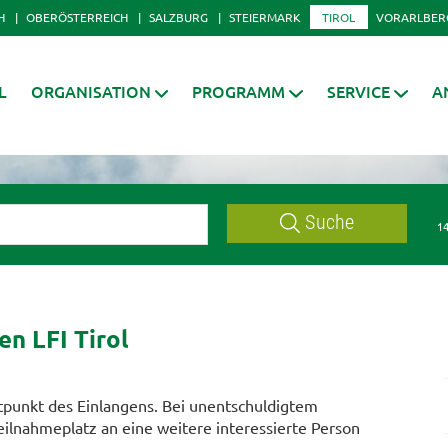
H
OBERÖSTERREICH
SALZBURG
STEIERMARK
TIROL
VORARLBER
L
ORGANISATION
PROGRAMM
SERVICE
A
Suche
14
n LFI Tirol
punkt des Einlangens. Bei unentschuldigtem
ilnahmeplatz an eine weitere interessierte Person